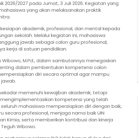
ik 2026/2027 pada Jumat, 3 Juli 2026. Kegiatan yang
 58 mahasiswa yang akan melaksanakan praktik
itra.
 kesiapan akademik, profesional, dan mental kepada
ngan sekolah. Melalui kegiatan ini, mahasiswa
gung jawab sebagai calon guru profesional,
 kerja di satuan pendidikan.
guh Wibowo, M.Pd., dalam sambutannya menegaskan
enting dalam pembentukan kompetensi calon
 mempersiapkan diri secara optimal agar mampu
 jawab.
sekadar memenuhi kewajiban akademik, tetapi
 mengimplementasikan kompetensi yang telah
p seluruh mahasiswa mempersiapkan diri dengan baik,
 secara profesional, menjaga nama baik UIN
n Kimia, serta memberikan kontribusi dan kinerja
ar Teguh Wibowo.