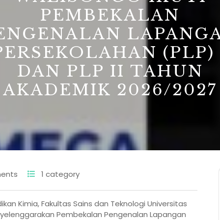
PEMBEKALAN
ENGENALAN LAPANG
PERSEKOLAHAN (PLP) 
DAN PLP II TAHUN
AKADEMIK 2026/2027
ents
1 category
ikan Kimia, Fakultas Sains dan Teknologi Universitas
enyelenggarakan Pembekalan Pengenalan Lapangan