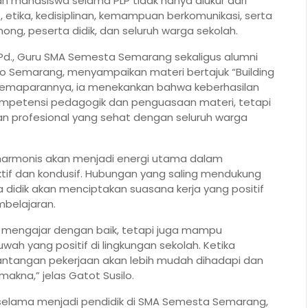
n mahasiswa selama PLP tidak hanya diukur dari
 etika, kedisiplinan, kemampuan berkomunikasi, serta
, peserta didik, dan seluruh warga sekolah.
.Pd., Guru SMA Semesta Semarang sekaligus alumni
go Semarang, menyampaikan materi bertajuk “Building
 pemaparannya, ia menekankan bahwa keberhasilan
kompetensi pedagogik dan penguasaan materi, tetapi
profesional yang sehat dengan seluruh warga
g harmonis akan menjadi energi utama dalam
if dan kondusif. Hubungan yang saling mendukung
 didik akan menciptakan suasana kerja yang positif
belajaran.
 mengajar dengan baik, tetapi juga mampu
ah yang positif di lingkungan sekolah. Ketika
 tantangan pekerjaan akan lebih mudah dihadapi dan
akna,” jelas Gatot Susilo.
elama menjadi pendidik di SMA Semesta Semarang,