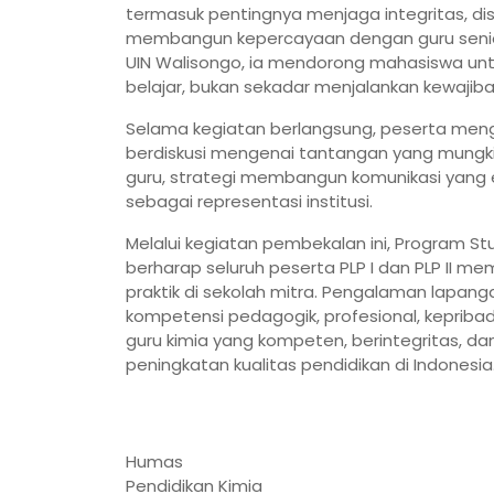
termasuk pentingnya menjaga integritas, dis
membangun kepercayaan dengan guru senior 
UIN Walisongo, ia mendorong mahasiswa u
belajar, bukan sekadar menjalankan kewajib
Selama kegiatan berlangsung, peserta meng
berdiskusi mengenai tantangan yang mungkin 
guru, strategi membangun komunikasi yang e
sebagai representasi institusi.
Melalui kegiatan pembekalan ini, Program S
berharap seluruh peserta PLP I dan PLP II me
praktik di sekolah mitra. Pengalaman lapa
kompetensi pedagogik, profesional, kepriba
guru kimia yang kompeten, berintegritas, d
peningkatan kualitas pendidikan di Indonesia
Humas
Pendidikan Kimia