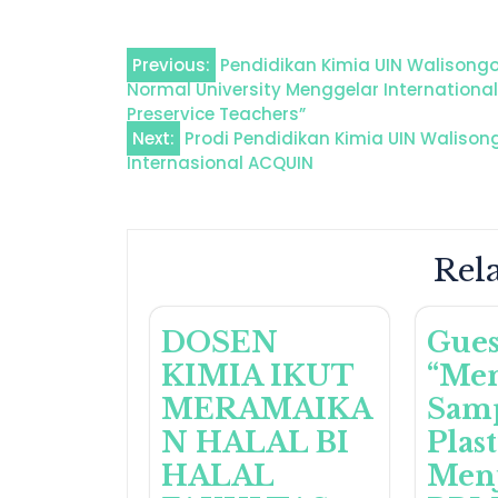
Post
Previous:
Pendidikan Kimia UIN Walison
Normal University Menggelar International
navigation
Preservice Teachers”
Next:
Prodi Pendidikan Kimia UIN Walison
Internasional ACQUIN
Rela
DOSEN
Gues
KIMIA IKUT
“Me
MERAMAIKA
Sam
N HALAL BI
Plas
HALAL
Men