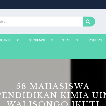
ALUMNI
INFORMASI
STAF
FASILITAS
58 MAHASISWA
PENDIDIKAN KIMIA UI
WALISONGO IKUTI