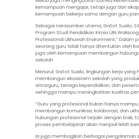
Beliau juga mengingatkan bahwa keberhasila
kemampuan mengajar, tetapi juga dari sikap,
kemampuan bekerja sama dengan guru pamong
Sebagai narasumber utama, Gatot Susilo, S
Program Studi Pendidikan Kimia UIN Walison
Professional Ukhuwah Environment.” Dalam
seorang guru tidak hanya ditentukan oleh 
juga oleh kemampuan membangun hubungan 
sekolah.
Menurut Gatot Susilo, lingkungan kerja yan
membangun ekosistem sekolah yang produkt
antarguru, tenaga kependidikan, dan peserta
sehingga mampu meningkatkan kualitas pem
“Guru yang profesional bukan hanya mampu
membangun komunikasi, kolaborasi, dan ukhuw
hubungan profesional terjalin dengan baik,
proses pembelajaran akan menjadi lebih berm
Ia juga membagikan berbagai pengalaman s