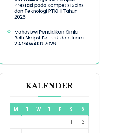
Prestasi pada Kompetisi Sains
dan Teknologi PTKI II Tahun
2026
Mahasiswi Pendidikan Kimia
Raih Skripsi Terbaik dan Juara
2 AMAWARD 2026
KALENDER
M
T
W
T
F
S
S
1
2