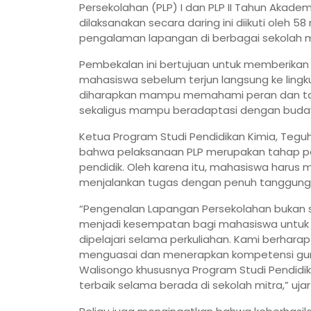
Persekolahan (PLP) I dan PLP II Tahun Akadem
dilaksanakan secara daring ini diikuti oleh
pengalaman lapangan di berbagai sekolah m
Pembekalan ini bertujuan untuk memberikan
mahasiswa sebelum terjun langsung ke lingku
diharapkan mampu memahami peran dan tang
sekaligus mampu beradaptasi dengan budaya
Ketua Program Studi Pendidikan Kimia, Te
bahwa pelaksanaan PLP merupakan tahap p
pendidik. Oleh karena itu, mahasiswa harus
menjalankan tugas dengan penuh tanggung
“Pengenalan Lapangan Persekolahan bukan 
menjadi kesempatan bagi mahasiswa untuk
dipelajari selama perkuliahan. Kami berhara
menguasai dan menerapkan kompetensi guru
Walisongo khususnya Program Studi Pendidika
terbaik selama berada di sekolah mitra,” uj