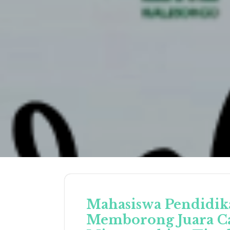
Mahasiswa Pendidik
Memborong Juara C