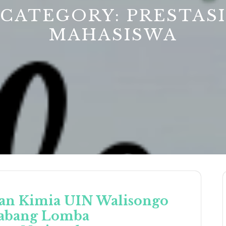
CATEGORY:
PRESTASI
MAHASISWA
an Kimia UIN Walisongo
abang Lomba