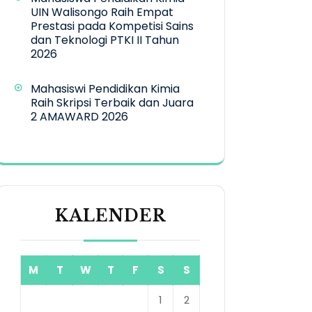
UIN Walisongo Raih Empat
Prestasi pada Kompetisi Sains
dan Teknologi PTKI II Tahun
2026
Mahasiswi Pendidikan Kimia
Raih Skripsi Terbaik dan Juara
2 AMAWARD 2026
KALENDER
M
T
W
T
F
S
S
1
2