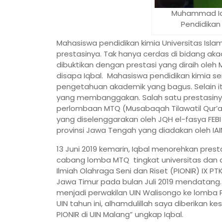
Muhammad Iqb
Pendidikan
Mahasiswa pendidikan kimia Universitas Isl
prestasinya. Tak hanya cerdas di bidang akad
dibuktikan dengan prestasi yang diraih ole
disapa Iqbal. Mahasiswa pendidikan kimia se
pengetahuan akademik yang bagus. Selain 
yang membanggakan. Salah satu prestasiny
perlombaan MTQ (Musabaqah Tilawatil Qur’a
yang diselenggarakan oleh JQH el-fasya FEBI
provinsi Jawa Tengah yang diadakan oleh IAI
13 Juni 2019 kemarin, Iqbal menorehkan presta
cabang lomba MTQ tingkat universitas dan 
Ilmiah Olahraga Seni dan Riset (PIONIR) IX PT
Jawa Timur pada bulan Juli 2019 mendatang.
menjadi perwakilan UIN Walisongo ke lomba 
UIN tahun ini, alhamdulillah saya diberikan 
PIONIR di UIN Malang” ungkap Iqbal.