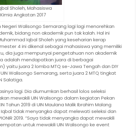
al Sholeh, Mahasiswa
 Kimia Angkatan 2017
am Negeri Walisongo Semarang lagi lagi menorehkan
emik, bidang non akademik pun tak kalah. Hal ini
h Muhammad Iqbal Sholeh yang keseharian kerap
mester 4 ini dikenal sebagai mahasiswa yang memiliki
itu, dia juga mempunyai pengetahuan non akademik
a adalah mendapatkan juara di berbagai
n) yaitu juara 2 lomba MTQ se-Jawa Tengah dan DIY
 UIN Walisongo Semarang, serta juara 2 MTQ tingkat
N Salatiga.
sinya lagi. Dia diumumkan berhasil lolos seleksi
akan mewakili UIN Walisongo dalam kegiatan Pekan
KIN Tahun 2019 di UIN Maulana Malik Ibrahim Malang
 Iqbal tidak menyangka dapat melewati seleksi dan
PIONIR 2019. “Saya tidak menyangka dapat mewakili
kesempatan untuk mewakili UIN Walisongo ke event