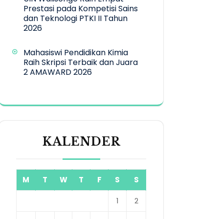
Prestasi pada Kompetisi Sains
dan Teknologi PTKI II Tahun
2026
Mahasiswi Pendidikan Kimia
Raih Skripsi Terbaik dan Juara
2 AMAWARD 2026
KALENDER
M
T
W
T
F
S
S
1
2