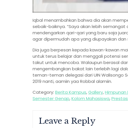
Iqbal menambahkan bahwa dia akan memper
sebaik-baiknya. “Saya akan lebih semangat dan
mendengarkan qari-qari yang baru saja juara 
agar dipermudah apa yang diupayakan dan s
Dia juga berpesan kepada kawan-kawan maha
untuk terus belajar dan menggali potensi ser
takut untuk mencoba. Walaupun berasal dari
mengembangkan bakat lain terlebih lagi dal
teman-teman delegasi dari UIN Walisongo 
2019 nanti, aamiin yaa Robbal alamiin.
Category:
Berita Kampus
,
Gallery
,
Himpunan 
Semester Genap
,
Kolom Mahasiswa
,
Prestas
Leave a Reply