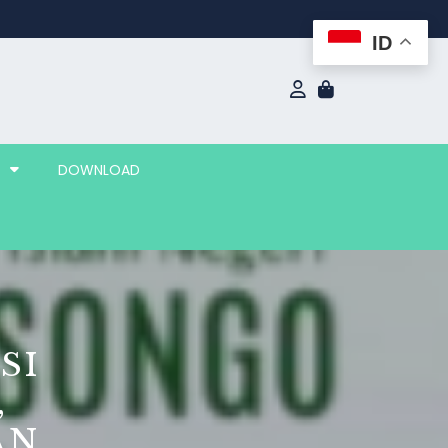
ID
DOWNLOAD
SI
,
AN