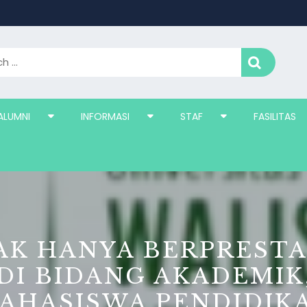
ALUMNI
INFORMASI
STAF
FASILITAS
AK HANYA BERPRESTA
DI BIDANG AKADEMIK
AHASISWA PENDIDIK