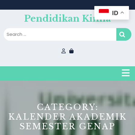
Skip
to
ID
content
Pendidikan Kimia
B
CATEGORY:
KALENDER AKADEMIK
SEMESTER GENAP