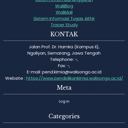
WaliBlog
WaliMail
Sistem Informasi Tugas AKhir
Tracer Study
KONTAK
Jalan Prof. Dr. Hamka (Kampus II),
Ngaliyan, Semarang, Jawa Tengah
Telephone: -,
Fax: -,
E-mail:
pend.kimia@walisongo.ac.id
Website :
https://www.pendidikankimia.walisongo.ac.id/
Meta
Log in
Categories