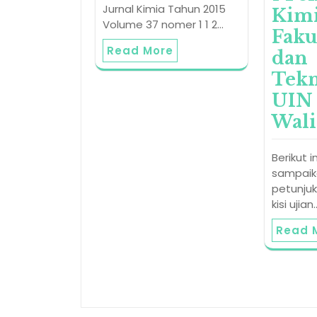
Jurnal Kimia Tahun 2015
Kim
Volume 37 nomer 1 1 2…
Faku
Read More
dan
Tekn
UIN
Wali
Berikut i
sampaik
petunjuk
kisi ujian
Read 