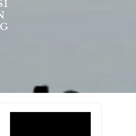
SI
N
NG