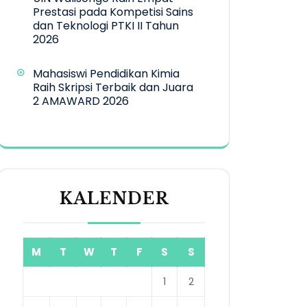
Prestasi pada Kompetisi Sains
dan Teknologi PTKI II Tahun
2026
Mahasiswi Pendidikan Kimia
Raih Skripsi Terbaik dan Juara
2 AMAWARD 2026
KALENDER
M
T
W
T
F
S
S
1
2