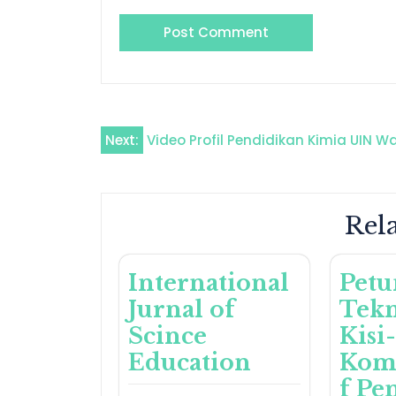
Post
Next:
Video Profil Pendidikan Kimia UIN W
navigation
Rela
International
Petu
Jurnal of
Tekn
Scince
Kisi
Education
Kom
f Pe