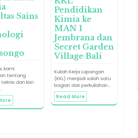
KKL
ia
Pendidikan
ltas Sains
Kimia ke
MAN 1
ologi
Jembrana dan
Secret Garden
songo
Village Bali
ni, kami
Kuliah Kerja Lapangan
an tentang
(KKL) menjadi salah satu
 teknis dan kisi-
bagian dari perkuliahan…
…
Read More
More