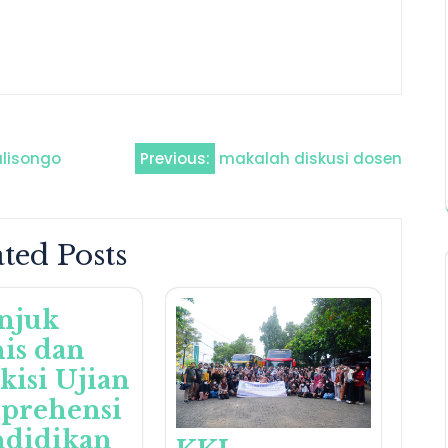
alisongo
Previous:
makalah diskusi dosen
ted Posts
njuk
is dan
-kisi Ujian
prehensi
ndidikan